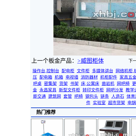
上一个板金产品：
>威图柜体
下
操作台,控制台
配电柜
文件柜
多媒体讲台
网络机柜,
压
配电箱
机箱
电视墙
消防器材
机柜配件
家具五
吧桌
密集架
货架
书架
床,公寓床
凿岩机
网吧椅
金
永昌家具
新型文件柜
转印文件柜
网吧沙发
教学
能交通
建筑网
套管
吧椅
钢包头
链条
人造石
体育
件
实验室
超市货架
电锅
热门推荐