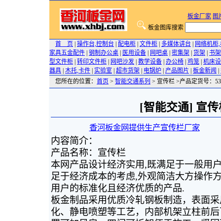
板金厂家
图
板金图库搜索
首 页
|
操作台,控制台
|
配电柜
|
文件柜
|
多媒体讲台
|
网络机柜
家具五金配件
|
钢制办公桌
|
医用设备
|
网吧桌
|
密集架
|
货架
|
书架
型文件柜
|
转印文件柜
|
网吧沙发
|
教学设备
|
办公椅
|
鸡笼
|
机床设
器具
|
木托,卡件
|
实验室
|
超市货架
|
电锅炉
|
产品图片
|
板金新闻
|
您所在的位置：
首页
>
智能交通系列
> 宣传栏 >产品定货号：53
[智能交通] 宣传
香河板金网提供生产宣传栏厂家
200
内容简介：
产品名称：宣传栏
本网产品设计经济实用,既满足于一般用
足于经济成本的考虑,外观简洁大方操作方
用户的标准化且经济优质的产品.
板金制品采用优质冷轧钢板制造，表面采
化、静电喷塑等工艺，内部机架立柱前后