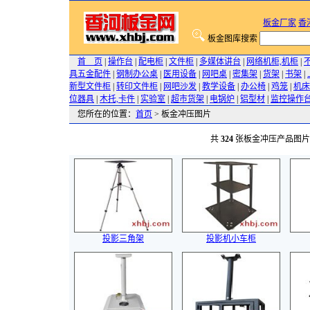
板金厂家
香
板金图库搜索
首 页
|
操作台
|
配电柜
|
文件柜
|
多媒体讲台
|
网络机柜,机柜
|
具五金配件
|
钢制办公桌
|
医用设备
|
网吧桌
|
密集架
|
货架
|
书架
|
新型文件柜
|
转印文件柜
|
网吧沙发
|
教学设备
|
办公椅
|
鸡笼
|
机床
位器具
|
木托,卡件
|
实验室
|
超市货架
|
电锅炉
|
铝型材
|
监控操作
您所在的位置：
首页
> 板金冲压图片
共
324
张板金冲压产品图
投影三角架
投影机小车柜