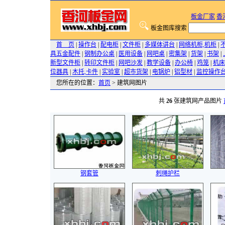
板金厂家
香
板金图库搜索
首 页
|
操作台
|
配电柜
|
文件柜
|
多媒体讲台
|
网络机柜,机柜
|
具五金配件
|
钢制办公桌
|
医用设备
|
网吧桌
|
密集架
|
货架
|
书架
|
新型文件柜
|
转印文件柜
|
网吧沙发
|
教学设备
|
办公椅
|
鸡笼
|
机床
位器具
|
木托,卡件
|
实验室
|
超市货架
|
电锅炉
|
铝型材
|
监控操作
您所在的位置：
首页
> 建筑网图片
共
26
张建筑网产品图片
钢套管
刺绳护栏