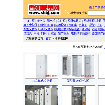
板金厂家
香
板金图库搜索
首 页
|
操作台
|
配电柜
|
文件柜
|
多媒体讲台
|
网络机柜,机柜
|
具五金配件
|
钢制办公桌
|
医用设备
|
网吧桌
|
密集架
|
货架
|
书架
|
新型文件柜
|
转印文件柜
|
网吧沙发
|
教学设备
|
办公椅
|
鸡笼
|
机床
位器具
|
木托,卡件
|
实验室
|
超市货架
|
电锅炉
|
铝型材
|
监控操作
您所在的位置：
首页
> 控制柜图片
共
536
张控制柜产品图片
DS立体式控制柜
新型独立式控制柜