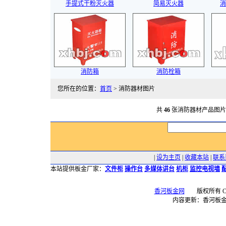
手提式干粉灭火器
简易灭火器
消
消防箱
消防栓箱
您所在的位置：
首页
> 消防器材图片
共
46
张消防器材产品图
|
设为主页
|
收藏本站
|
联系
本站提供板金厂家：
文件柜
操作台
多媒体讲台
机柜
监控电视墙
香河板金网
版权所有 Copyr
内容更新：香河板金网 