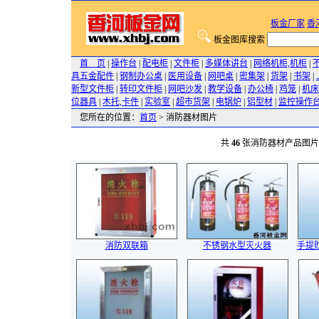
板金厂家
香
板金图库搜索
首 页
|
操作台
|
配电柜
|
文件柜
|
多媒体讲台
|
网络机柜,机柜
|
具五金配件
|
钢制办公桌
|
医用设备
|
网吧桌
|
密集架
|
货架
|
书架
|
新型文件柜
|
转印文件柜
|
网吧沙发
|
教学设备
|
办公椅
|
鸡笼
|
机床
位器具
|
木托,卡件
|
实验室
|
超市货架
|
电锅炉
|
铝型材
|
监控操作
您所在的位置：
首页
> 消防器材图片
共
46
张消防器材产品图
消防双联箱
不锈钢水型灭火器
手提