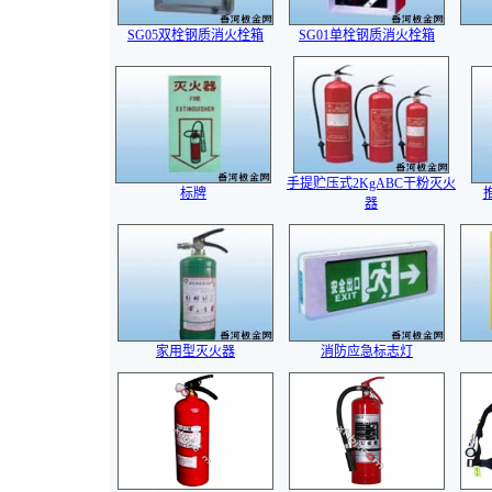
SG05双栓钢质消火栓箱
SG01单栓钢质消火栓箱
手提贮压式2KgABC干粉灭火
标牌
器
家用型灭火器
消防应急标志灯