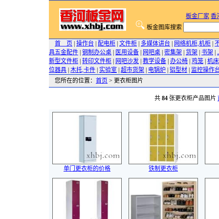
板金厂家
香
板金图库搜索
首 页
|
操作台
|
配电柜
|
文件柜
|
多媒体讲台
|
网络机柜,机柜
|
具五金配件
|
钢制办公桌
|
医用设备
|
网吧桌
|
密集架
|
货架
|
书架
|
新型文件柜
|
转印文件柜
|
网吧沙发
|
教学设备
|
办公椅
|
鸡笼
|
机床
位器具
|
木托,卡件
|
实验室
|
超市货架
|
电锅炉
|
铝型材
|
监控操作
您所在的位置：
首页
> 更衣柜图片
共
84
张更衣柜产品图片
单门更衣柜的价格
铁制更衣柜