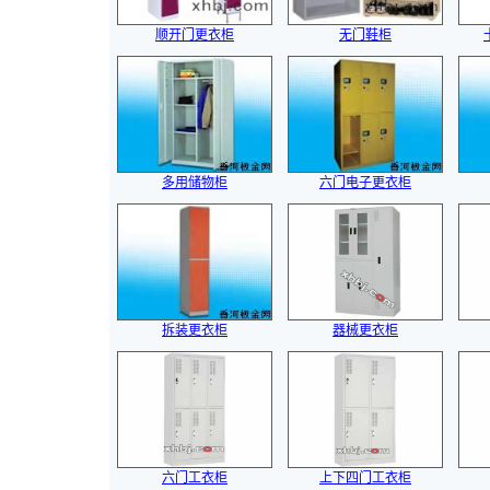
顺开门更衣柜
无门鞋柜
多用储物柜
六门电子更衣柜
拆装更衣柜
器械更衣柜
六门工衣柜
上下四门工衣柜