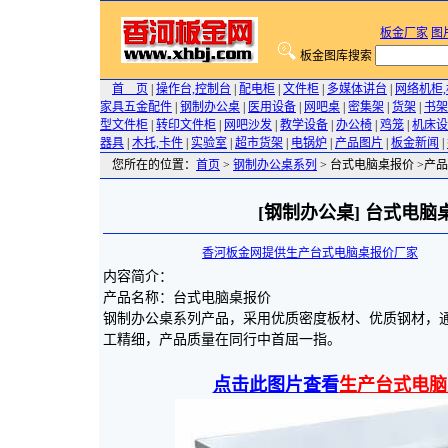
板金厂家
图
板金图库搜索
首 页
|
操作台,控制台
|
配电柜
|
文件柜
|
多媒体讲台
|
网络机柜
家具五金配件
|
钢制办公桌
|
医用设备
|
网吧桌
|
密集架
|
货架
|
书架
型文件柜
|
转印文件柜
|
网吧沙发
|
教学设备
|
办公椅
|
鸡笼
|
机床设
器具
|
木托,卡件
|
实验室
|
超市货架
|
电锅炉
|
产品图片
|
板金新闻
|
您所在的位置：
首页
>
钢制办公桌系列
> 台式电脑桌报价 >产品
[钢制办公桌] 台式电脑
香河板金网提供生产台式电脑桌报价厂家
200
内容简介：
产品名称：台式电脑桌报价
钢制办公桌系列产品，采用优质密度板材、优质钢材，
工精细，产品质量在同行中首屈一指。
点击此图片查看
生产台式电脑