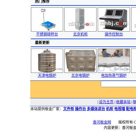
热门推荐
不锈钢磅秤台
北京机柜
操作控制台
最新更新
天津电锅炉
北京电锅炉
电加热蒸气锅炉
|
设为主页
|
收藏本站
|
本站提供板金厂家：
文件柜
操作台
多媒体讲台
机柜
电视墙
配电
香河板金网
版权所有 Copyr
内容更新：香河板金网 