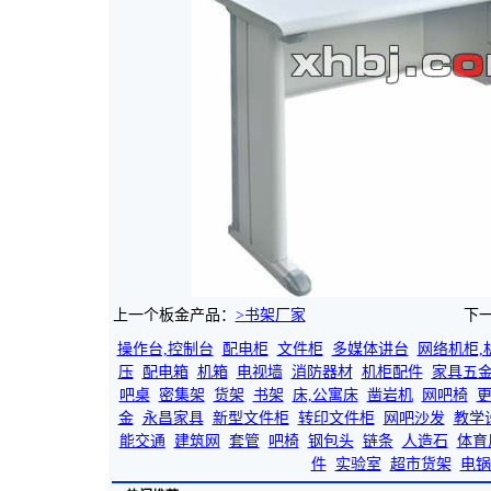
上一个板金产品：
>书架厂家
下
操作台,控制台
配电柜
文件柜
多媒体讲台
网络机柜,
压
配电箱
机箱
电视墙
消防器材
机柜配件
家具五
吧桌
密集架
货架
书架
床,公寓床
凿岩机
网吧椅
金
永昌家具
新型文件柜
转印文件柜
网吧沙发
教学
能交通
建筑网
套管
吧椅
钢包头
链条
人造石
体育
件
实验室
超市货架
电锅