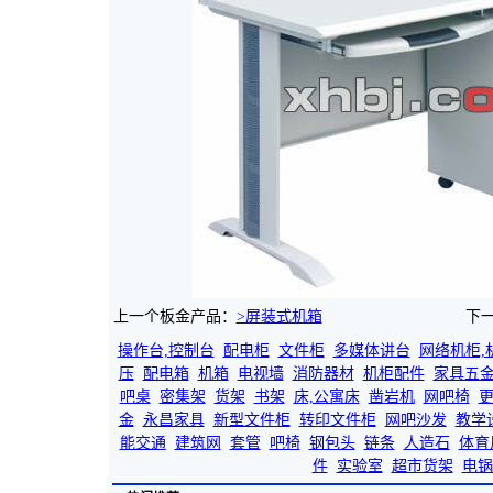
上一个板金产品：
>屏装式机箱
下
操作台,控制台
配电柜
文件柜
多媒体讲台
网络机柜,
压
配电箱
机箱
电视墙
消防器材
机柜配件
家具五
吧桌
密集架
货架
书架
床,公寓床
凿岩机
网吧椅
金
永昌家具
新型文件柜
转印文件柜
网吧沙发
教学
能交通
建筑网
套管
吧椅
钢包头
链条
人造石
体育
件
实验室
超市货架
电锅