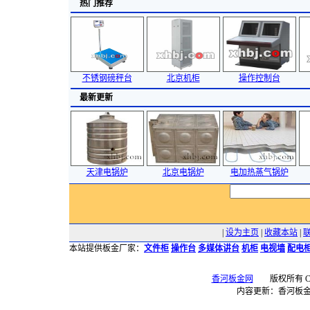
热门推荐
不锈钢磅秤台
北京机柜
操作控制台
最新更新
天津电锅炉
北京电锅炉
电加热蒸气锅炉
|
设为主页
|
收藏本站
|
本站提供板金厂家：
文件柜
操作台
多媒体讲台
机柜
电视墙
配电
香河板金网
版权所有 Copyr
内容更新：香河板金网 