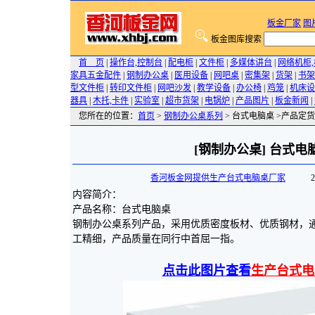
板金厂家
图
板金图库搜索
首 页
|
操作台,控制台
|
配电柜
|
文件柜
|
多媒体讲台
|
网络机柜
家具五金配件
|
钢制办公桌
|
医用设备
|
网吧桌
|
密集架
|
货架
|
书架
型文件柜
|
转印文件柜
|
网吧沙发
|
教学设备
|
办公椅
|
鸡笼
|
机床设
器具
|
木托,卡件
|
实验室
|
超市货架
|
电锅炉
|
产品图片
|
板金新闻
|
您所在的位置：
首页
>
钢制办公桌系列
> 台式电脑桌 >产品定货
[钢制办公桌] 台式电
香河板金网提供生产台式电脑桌厂家
2008
内容简介：
产品名称：台式电脑桌
钢制办公桌系列产品，采用优质密度板材、优质钢材，
工精细，产品质量在同行中首屈一指。
点击此图片查看
生产台式电