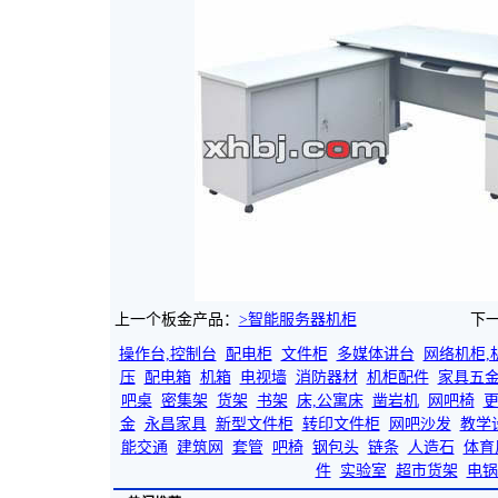
上一个板金产品：
>智能服务器机柜
下
操作台,控制台
配电柜
文件柜
多媒体讲台
网络机柜,
压
配电箱
机箱
电视墙
消防器材
机柜配件
家具五
吧桌
密集架
货架
书架
床,公寓床
凿岩机
网吧椅
金
永昌家具
新型文件柜
转印文件柜
网吧沙发
教学
能交通
建筑网
套管
吧椅
钢包头
链条
人造石
体育
件
实验室
超市货架
电锅