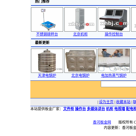
热门推荐
不锈钢磅秤台
北京机柜
操作控制台
最新更新
天津电锅炉
北京电锅炉
电加热蒸气锅炉
|
设为主页
|
收藏本站
|
本站提供板金厂家：
文件柜
操作台
多媒体讲台
机柜
电视墙
配电
香河板金网
版权所有 Copyr
内容更新：香河板金网 