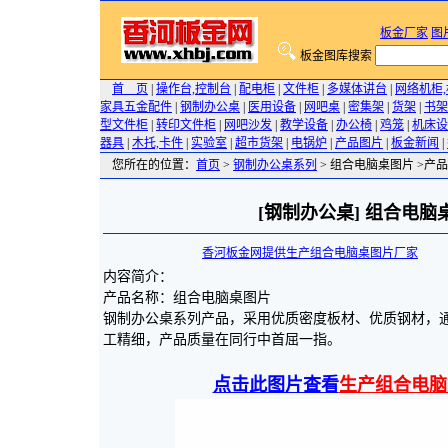
板金厂家
图
板金图库搜索
首 页
|
操作台,控制台
|
配电柜
|
文件柜
|
多媒体讲台
|
网络机柜
家具五金配件
|
钢制办公桌
|
医用设备
|
网吧桌
|
密集架
|
货架
|
书架
型文件柜
|
转印文件柜
|
网吧沙发
|
教学设备
|
办公椅
|
鸡笼
|
机床设
器具
|
木托,卡件
|
实验室
|
超市货架
|
电锅炉
|
产品图片
|
板金新闻
|
您所在的位置：
首页
>
钢制办公桌系列
> 组合电脑桌图片 >产品
[钢制办公桌] 组合电脑
香河板金网提供生产组合电脑桌图片厂家
200
内容简介：
产品名称：组合电脑桌图片
钢制办公桌系列产品，采用优质密度板材、优质钢材，
工精细，产品质量在同行中首屈一指。
点击此图片查看
生产组合电脑