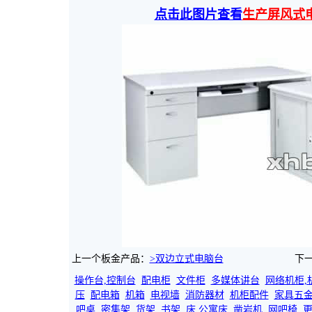
点击此图片查看
生产屏风式
上一个板金产品：
>双边立式电脑台
下
操作台,控制台
配电柜
文件柜
多媒体讲台
网络机柜,
压
配电箱
机箱
电视墙
消防器材
机柜配件
家具五
吧桌
密集架
货架
书架
床,公寓床
凿岩机
网吧椅