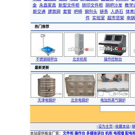
金
永昌家具
新型文件柜
转印文件柜
网吧沙发
教学
能交通
建筑网
套管
吧椅
钢包头
链条
人造石
体育
件
实验室
超市货架
电锅
热门推荐
不锈钢磅秤台
北京机柜
操作控制台
最新更新
天津电锅炉
北京电锅炉
电加热蒸气锅炉
|
设为主页
|
收藏本站
|
本站提供板金厂家：
文件柜
操作台
多媒体讲台
机柜
电视墙
配电