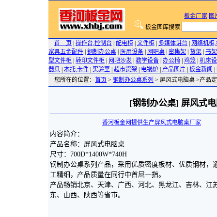
板金厂家
图
板金图库搜索
首 页
|
操作台,控制台
|
配电柜
|
文件柜
|
多媒体讲台
|
网络机柜
家具五金配件
|
钢制办公桌
|
医用设备
|
网吧桌
|
密集架
|
货架
|
书架
型文件柜
|
转印文件柜
|
网吧沙发
|
教学设备
|
办公椅
|
鸡笼
|
机床设
器具
|
木托,卡件
|
实验室
|
超市货架
|
电锅炉
|
产品图片
|
板金新闻
|
您所在的位置：
首页
>
钢制办公桌系列
> 屏风式电脑桌 >产品定
[钢制办公桌] 屏风式
香河板金网提供生产屏风式电脑桌厂家
200
内容简介：
产品名称：屏风式电脑桌
尺寸：700D*1400W*740H
钢制办公桌系列产品，采用优质密度板材、优质钢材，
工精细，产品质量在同行中首屈一指。
产品畅销北京、天津、广西、河北、黑龙江、吉林、江苏
东、山西、陕西等省市。