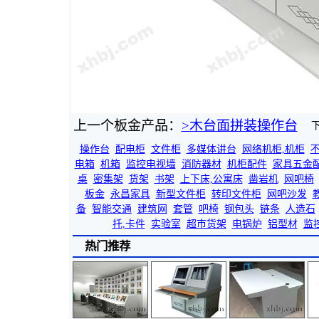
上一个板金产品：
>木台面拼装操作台
操作台
配电柜
文件柜
多媒体讲台
网络机柜,机柜
电箱
机箱
监控电视墙
消防器材
机柜配件
家具五金
桌
密集架
货架
书架
上下床,公寓床
凿岩机
网吧椅
板金
永昌家具
新型文件柜
转印文件柜
网吧沙发
备
智能交通
建筑网
套管
吧椅
钢包头
链条
人造石
托,卡件
实验室
超市货架
电锅炉
铝型材
监
热门推荐