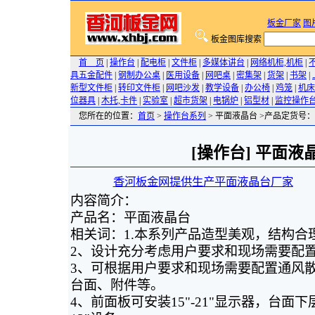
板金厂家
图
板金图库搜索
首 页
|
操作台
|
配电柜
|
文件柜
|
多媒体讲台
|
网络机柜,机柜
|
具五金配件
|
钢制办公桌
|
医用设备
|
网吧桌
|
密集架
|
货架
|
书架
|
新型文件柜
|
转印文件柜
|
网吧沙发
|
教学设备
|
办公椅
|
鸡笼
|
机床
位器具
|
木托,卡件
|
实验室
|
超市货架
|
电锅炉
|
铝型材
|
监控操作
您所在的位置：
首页
>
操作台系列
> 平面液晶台 >产品定货号：3
[操作台] 平面液
香河板金网提供生产平面液晶台厂家
20
内容简介：
产品名：平面液晶台
相关词：1.本系列产品造型美观，结构合
2、设计充分考虑用户要求和现场需要配
3、可根据用户要求和现场需要配置通风
台面、附件等。
4、前面板可安装15"-21"显示器，台面