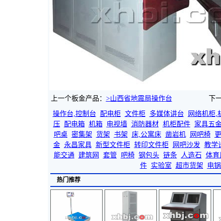
上一个板金产品：
>山西省地震局操作台
下
操作台,控制台
配电柜
文件柜
多媒体讲台
网络机柜,
压
配电箱
机箱
电视墙
消防器材
机柜配件
家具五
吧桌
密集架
货架
书架
床,公寓床
凿岩机
网吧椅
金
永昌家具
新型文件柜
转印文件柜
网吧沙发
教学
能交通
建筑网
套管
吧椅
钢包头
链条
人造石
体育
件
实验室
超市货架
电锅
热门推荐