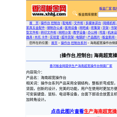
板金厂家
图
板金图库搜索
首 页
|
操作台,控制台
|
配电柜
|
文件柜
|
多媒体讲台
|
网络机柜
家具五金配件
|
钢制办公桌
|
医用设备
|
网吧桌
|
密集架
|
货架
|
书架
型文件柜
|
转印文件柜
|
网吧沙发
|
教学设备
|
办公椅
|
鸡笼
|
机床设
器具
|
木托,卡件
|
实验室
|
超市货架
|
电锅炉
|
产品图片
|
板金新闻
|
您所在的位置：
首页
>
操作台,控制台系列
> 海南超宽操作台侧面
[操作台,控制台] 海南超宽
香河板金网提供生产海南超宽操作台侧面厂家
20
内容简介：
产品名：海南超宽操作台
相关词：操作台系列产品采用全钢结构，整板折弯成型
坚固，创新的设计，完美的功能，用户在使用时更加方
可安装键盘、鼠标、电话等设备，台面下部适合放置主
加转角设计。
点击此图片查看
生产海南超宽操